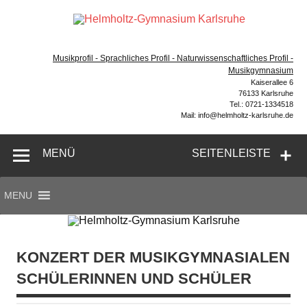
Zum
Inhalt
Hel
springen
Gymnasium – naturwissenschaftlicher Zug, sprachlicher
Gym
Zug, Musikzug
Musikprofil - Sprachliches Profil - Naturwissenschaftliches Profil -
Ka
Musikgymnasium
Kaiserallee 6
76133 Karlsruhe
Tel.: 0721-1334518
Mail: info@helmholtz-karlsruhe.de
MENÜ
SEITENLEISTE
MENU
KONZERT DER MUSIKGYMNASIALEN
SCHÜLERINNEN UND SCHÜLER