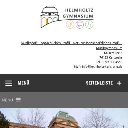
Zum
Inhalt
Helmho
springen
Gymna
Karls
Gymnasium – naturwissenschaftlicher Zug, sprachlicher Zug,
Musikzug
Musikprofil - Sprachliches Profil - Naturwissenschaftliches Profil -
Musikgymnasium
Kaiserallee 6
76133 Karlsruhe
Tel.: 0721-1334518
Mail: info@helmholtz-karlsruhe.de
MENÜ
SEITENLEISTE
MENU