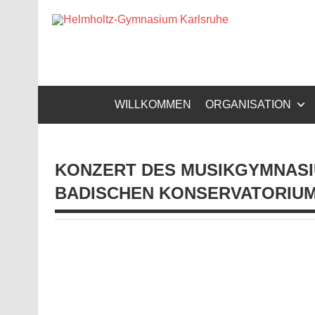
Zum
Inhalt
Helm
springen
Gymnasium – naturwissenschaftlicher Zug, sprachli
WILLKOMMEN
ORGANISATION
KONZERT DES MUSIKGYMNASIU
ADISCHEN KONSERVATORIUM