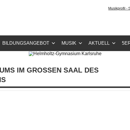
holtz-Gymnasium Karls
Musikprofil -
cher Zug, Musikzug
BILDUNGSANGEBOT
MUSIK
AKTUELL
5ER
MS IM GROSSEN SAAL DES B
S