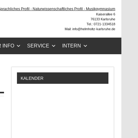
ruhe
 Sprachliches Profil - Naturwissenschaftliches Profil - Musikgymnasium
Kaiserallee 6
76133 Karlsruhe
Tel.: 0721-1334518
Mail: info@helmholtz-karlsruhe.de
 INFO
SERVICE
INTERN
KALENDER