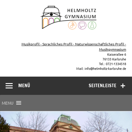
Zum
Inhalt
Helmho
springen
Gymna
Karls
Gymnasium – naturwissenschaftlicher Zug, sprachlicher Zug,
Musikzug
Musikprofil - Sprachliches Profil - Naturwissenschaftliches Profil -
Musikgymnasium
Kaiserallee 6
76133 Karlsruhe
Tel.: 0721-1334518
Mail: info@helmholtz-karlsruhe.de
MENÜ
SEITENLEISTE
MENU