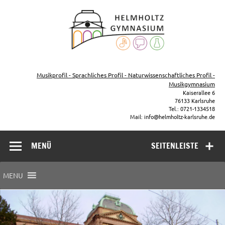
Zum
Inhalt
Helmho
springen
Gymna
Karls
Gymnasium – naturwissenschaftlicher Zug, sprachlicher Zug,
Musikzug
Musikprofil - Sprachliches Profil - Naturwissenschaftliches Profil -
Musikgymnasium
Kaiserallee 6
76133 Karlsruhe
Tel.: 0721-1334518
Mail: info@helmholtz-karlsruhe.de
MENÜ
SEITENLEISTE
MENU