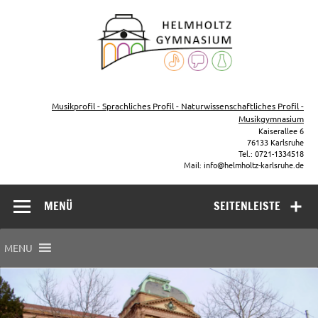
Zum
Inhalt
Helmho
springen
Gymna
Karls
Gymnasium – naturwissenschaftlicher Zug, sprachlicher Zug,
Musikzug
Musikprofil - Sprachliches Profil - Naturwissenschaftliches Profil -
Musikgymnasium
Kaiserallee 6
76133 Karlsruhe
Tel.: 0721-1334518
Mail: info@helmholtz-karlsruhe.de
MENÜ
SEITENLEISTE
MENU