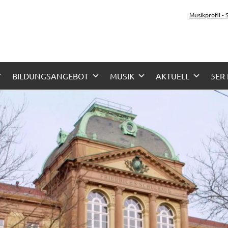
tz-Gymnasium Karlsru
Musikprofil -
her Zug, Musikzug
BILDUNGSANGEBOT
MUSIK
AKTUELL
5ER