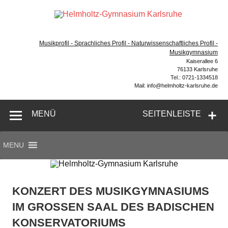
Zum
Inhalt
Hel
springen
Gymnasium – naturwissenschaftlicher Zug, sprachlicher
Gym
Zug, Musikzug
Musikprofil - Sprachliches Profil - Naturwissenschaftliches Profil -
Ka
Musikgymnasium
Kaiserallee 6
76133 Karlsruhe
Tel.: 0721-1334518
Mail: info@helmholtz-karlsruhe.de
MENÜ
SEITENLEISTE
MENU
KONZERT DES MUSIKGYMNASIUMS
IM GROSSEN SAAL DES BADISCHEN K
ONSERVATORIUMS