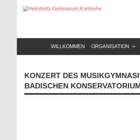
Zum
Inhalt
Helm
springen
Gymnasium – naturwissenschaftlicher Zug, sprachli
WILLKOMMEN
ORGANISATION
KONZERT DES MUSIKGYMNASIU
ADISCHEN KONSERVATORIUM