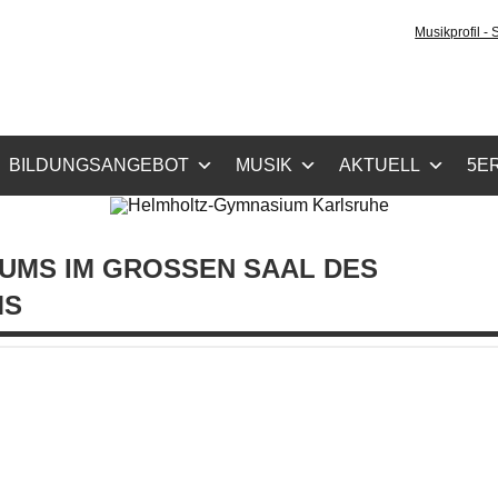
holtz-Gymnasium Karls
Musikprofil -
cher Zug, Musikzug
BILDUNGSANGEBOT
MUSIK
AKTUELL
5ER
MS IM GROSSEN SAAL DES B
S