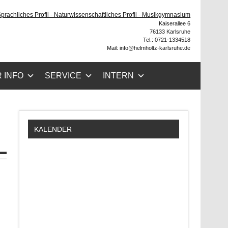
ruhe
 Sprachliches Profil - Naturwissenschaftliches Profil - Musikgymnasium
Kaiserallee 6
76133 Karlsruhe
Tel.: 0721-1334518
Mail: info@helmholtz-karlsruhe.de
 INFO
SERVICE
INTERN
KALENDER