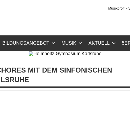
holtz-Gymnasium Karls
Musikprofil -
cher Zug, Musikzug
BILDUNGSANGEBOT
MUSIK
AKTUELL
5ER
HORES MIT DEM SINFONISCHEN
RLSRUHE