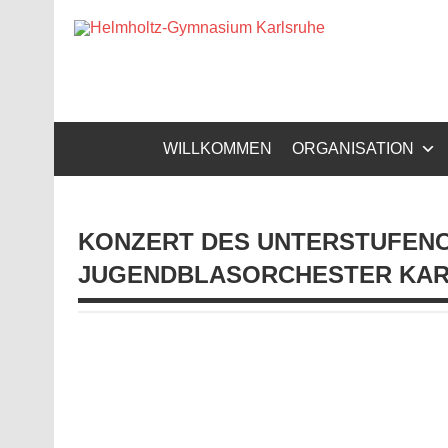
Zum
Inhalt
Helm
springen
Gymnasium – naturwissenschaftlicher Zug, sprachli
WILLKOMMEN
ORGANISATION
KONZERT DES UNTERSTUFENC
JUGENDBLASORCHESTER KA