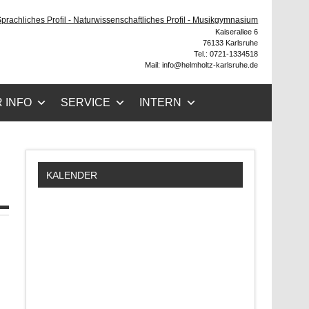
ruhe
 Sprachliches Profil - Naturwissenschaftliches Profil - Musikgymnasium
Kaiserallee 6
76133 Karlsruhe
Tel.: 0721-1334518
Mail: info@helmholtz-karlsruhe.de
 INFO
SERVICE
INTERN
KALENDER