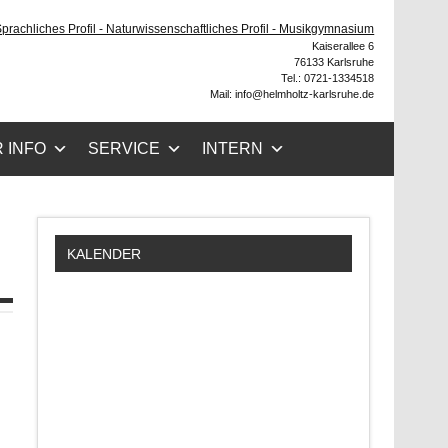
he
 Sprachliches Profil - Naturwissenschaftliches Profil - Musikgymnasium
Kaiserallee 6
76133 Karlsruhe
Tel.: 0721-1334518
Mail: info@helmholtz-karlsruhe.de
 INFO
SERVICE
INTERN
KALENDER