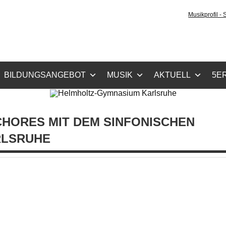
tz-Gymnasium Karlsru
Musikprofil -
cher Zug, Musikzug
BILDUNGSANGEBOT
MUSIK
AKTUELL
5ER
HORES MIT DEM SINFONISCHEN
RLSRUHE