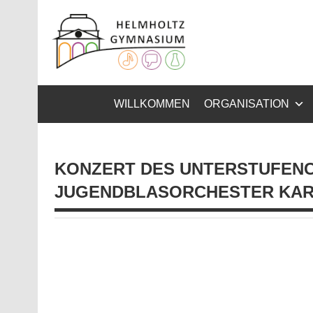
Zum
Inhalt
Helmhol
springen
Gymnasium – naturwissenschaftlicher Zug, sprachli
WILLKOMMEN
ORGANISATION
KONZERT DES UNTERSTUFENC
JUGENDBLASORCHESTER KA