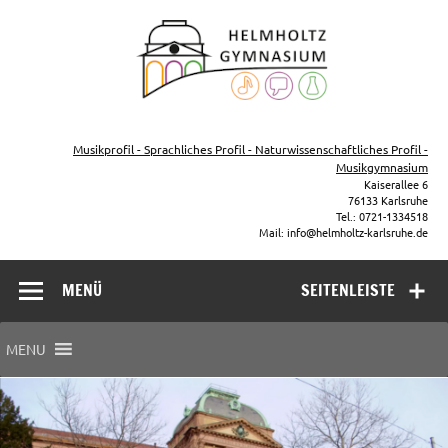
Zum
Inhalt
Helmho
springen
Gymna
Karls
Gymnasium – naturwissenschaftlicher Zug, sprachlicher Zug,
Musikzug
Musikprofil - Sprachliches Profil - Naturwissenschaftliches Profil -
Musikgymnasium
Kaiserallee 6
76133 Karlsruhe
Tel.: 0721-1334518
Mail: info@helmholtz-karlsruhe.de
MENÜ
SEITENLEISTE
MENU