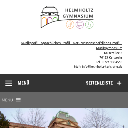
Zum
Inhalt
Helmho
springen
Gymna
Karls
Gymnasium – naturwissenschaftlicher Zug, sprachlicher Zug,
Musikzug
Musikprofil - Sprachliches Profil - Naturwissenschaftliches Profil -
Musikgymnasium
Kaiserallee 6
76133 Karlsruhe
Tel.: 0721-1334518
Mail: info@helmholtz-karlsruhe.de
MENÜ
SEITENLEISTE
MENU