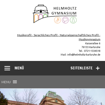
Zum
Inhalt
Helmho
springen
Gymna
Karls
Gymnasium – naturwissenschaftlicher Zug, sprachlicher Zug,
Musikzug
Musikprofil - Sprachliches Profil - Naturwissenschaftliches Profil -
Musikgymnasium
Kaiserallee 6
76133 Karlsruhe
Tel.: 0721-1334518
Mail: info@helmholtz-karlsruhe.de
MENÜ
SEITENLEISTE
MENU