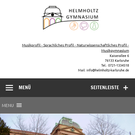
Zum
Inhalt
Helmho
springen
Gymna
Karls
Gymnasium – naturwissenschaftlicher Zug, sprachlicher Zug,
Musikzug
Musikprofil - Sprachliches Profil - Naturwissenschaftliches Profil -
Musikgymnasium
Kaiserallee 6
76133 Karlsruhe
Tel.: 0721-1334518
Mail: info@helmholtz-karlsruhe.de
MENÜ
SEITENLEISTE
MENU