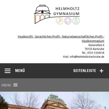
Zum
Inhalt
Helmho
springen
Gymna
Karls
Gymnasium – naturwissenschaftlicher Zug, sprachlicher Zug,
Musikzug
Musikprofil - Sprachliches Profil - Naturwissenschaftliches Profil -
Musikgymnasium
Kaiserallee 6
76133 Karlsruhe
Tel.: 0721-1334518
Mail: info@helmholtz-karlsruhe.de
MENÜ
SEITENLEISTE
MENU