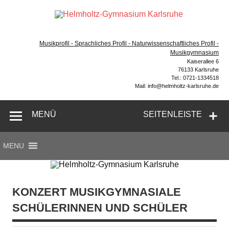
Zum
Inhalt
Hel
springen
Gymnasium – naturwissenschaftlicher Zug, sprachlicher
Gym
Zug, Musikzug
Musikprofil - Sprachliches Profil - Naturwissenschaftliches Profil -
Ka
Musikgymnasium
Kaiserallee 6
76133 Karlsruhe
Tel.: 0721-1334518
Mail: info@helmholtz-karlsruhe.de
MENÜ
SEITENLEISTE
MENU
KONZERT MUSIKGYMNASIALE
SCHÜLERINNEN UND SCHÜLER