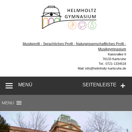
Zum
Inhalt
Helmh
springen
Gymn
Karl
Gymnasium – naturwissenschaftlicher Zug, sprachlicher
Zug, Musikzug
Musikprofil - Sprachliches Profil - Naturwissenschaftliches Profil -
Musikgymnasium
Kaiserallee 6
76133 Karlsruhe
Tel.: 0721-1334518
Mail: info@helmholtz-karlsruhe.de
MENÜ
SEITENLEISTE
MENU