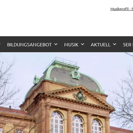
tz-Gymnasium Karlsru
Musikprofil -
her Zug, Musikzug
BILDUNGSANGEBOT
MUSIK
AKTUELL
5ER