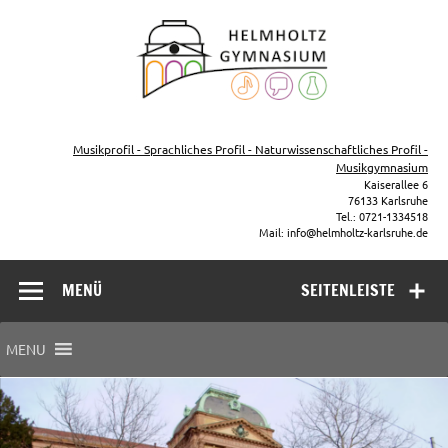
Zum
Inhalt
Helmho
springen
Gymna
Karls
Gymnasium – naturwissenschaftlicher Zug, sprachlicher Zug,
Musikzug
Musikprofil - Sprachliches Profil - Naturwissenschaftliches Profil -
Musikgymnasium
Kaiserallee 6
76133 Karlsruhe
Tel.: 0721-1334518
Mail: info@helmholtz-karlsruhe.de
MENÜ
SEITENLEISTE
MENU