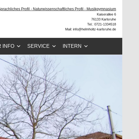
he
 Sprachliches Profil - Naturwissenschaftliches Profil - Musikgymnasium
Kaiserallee 6
76133 Karlsruhe
Tel.: 0721-1334518
Mail: info@helmholtz-karlsruhe.de
 INFO
SERVICE
INTERN