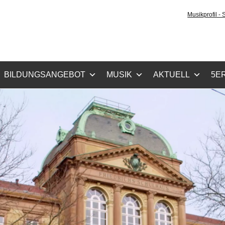
tz-Gymnasium Karlsru
Musikprofil -
cher Zug, Musikzug
BILDUNGSANGEBOT
MUSIK
AKTUELL
5ER