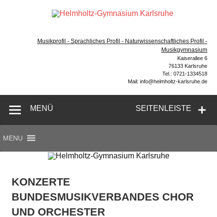
Zum
Inhalt
Hel
springen
Gymnasium – naturwissenschaftlicher Zug, sprachlicher
Gym
Zug, Musikzug
Musikprofil - Sprachliches Profil - Naturwissenschaftliches Profil -
Ka
Musikgymnasium
Kaiserallee 6
76133 Karlsruhe
Tel.: 0721-1334518
Mail: info@helmholtz-karlsruhe.de
MENÜ
SEITENLEISTE
MENU
KONZERTE
BUNDESMUSIKVERBANDES CHOR
UND ORCHESTER