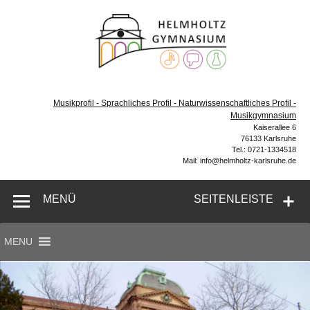
Zum
Inhalt
Helmh
springen
Gymn
Karl
Gymnasium – naturwissenschaftlicher Zug, sprachlicher
Zug, Musikzug
Musikprofil - Sprachliches Profil - Naturwissenschaftliches Profil -
Musikgymnasium
Kaiserallee 6
76133 Karlsruhe
Tel.: 0721-1334518
Mail: info@helmholtz-karlsruhe.de
MENÜ
SEITENLEISTE
MENU