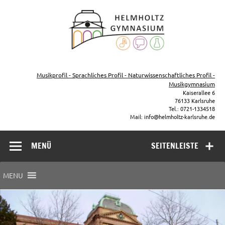
Zum
Inhalt
Helmho
springen
Gymna
Karls
Gymnasium – naturwissenschaftlicher Zug, sprachlicher Zug,
Musikzug
Musikprofil - Sprachliches Profil - Naturwissenschaftliches Profil -
Musikgymnasium
Kaiserallee 6
76133 Karlsruhe
Tel.: 0721-1334518
Mail: info@helmholtz-karlsruhe.de
MENÜ
SEITENLEISTE
MENU