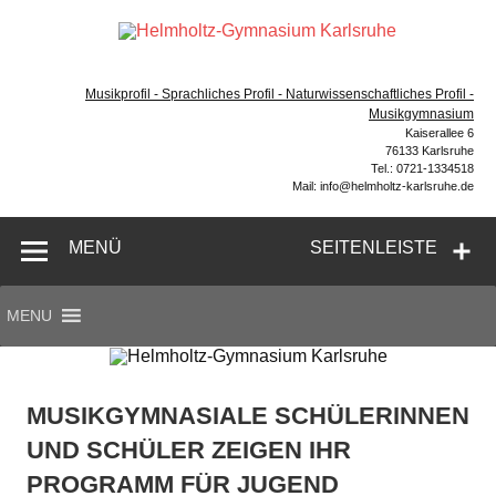
Zum
Inhalt
Hel
springen
Gymnasium – naturwissenschaftlicher Zug, sprachlicher
Gym
Zug, Musikzug
Musikprofil - Sprachliches Profil - Naturwissenschaftliches Profil -
Ka
Musikgymnasium
Kaiserallee 6
76133 Karlsruhe
Tel.: 0721-1334518
Mail: info@helmholtz-karlsruhe.de
MENÜ
SEITENLEISTE
MENU
MUSIKGYMNASIALE SCHÜLERINNEN
UND SCHÜLER ZEIGEN IHR
PROGRAMM FÜR JUGEND