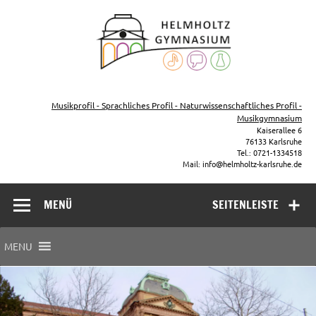
Zum
Inhalt
Helmho
springen
Gymna
Karls
Gymnasium – naturwissenschaftlicher Zug, sprachlicher Zug,
Musikzug
Musikprofil - Sprachliches Profil - Naturwissenschaftliches Profil -
Musikgymnasium
Kaiserallee 6
76133 Karlsruhe
Tel.: 0721-1334518
Mail: info@helmholtz-karlsruhe.de
MENÜ
SEITENLEISTE
MENU