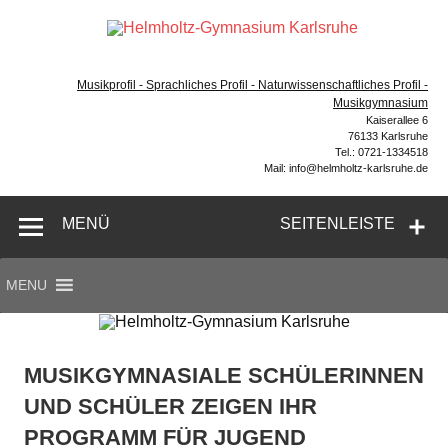
Zum
Inhalt
Hel
springen
Gymnasium – naturwissenschaftlicher Zug, sprachlicher
Gym
Zug, Musikzug
Musikprofil - Sprachliches Profil - Naturwissenschaftliches Profil -
Ka
Musikgymnasium
Kaiserallee 6
76133 Karlsruhe
Tel.: 0721-1334518
Mail: info@helmholtz-karlsruhe.de
MENÜ
SEITENLEISTE
MENU
MUSIKGYMNASIALE SCHÜLERINNEN
UND SCHÜLER ZEIGEN IHR
PROGRAMM FÜR JUGEND