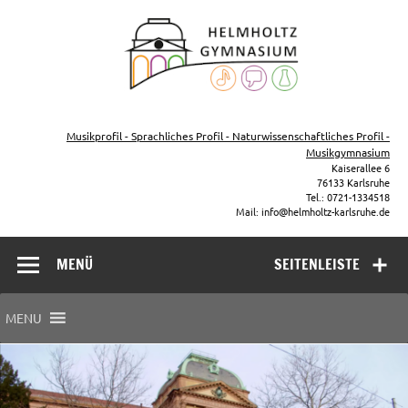
Zum
Inhalt
Helmho
springen
Gymna
Karls
Gymnasium – naturwissenschaftlicher Zug, sprachlicher Zug,
Musikzug
Musikprofil - Sprachliches Profil - Naturwissenschaftliches Profil -
Musikgymnasium
Kaiserallee 6
76133 Karlsruhe
Tel.: 0721-1334518
Mail: info@helmholtz-karlsruhe.de
MENÜ
SEITENLEISTE
MENU