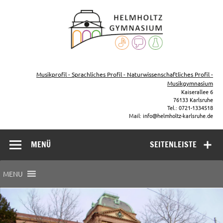
Zum
Inhalt
Helmho
springen
Gymna
Karls
Gymnasium – naturwissenschaftlicher Zug, sprachlicher Zug,
Musikzug
Musikprofil - Sprachliches Profil - Naturwissenschaftliches Profil -
Musikgymnasium
Kaiserallee 6
76133 Karlsruhe
Tel.: 0721-1334518
Mail: info@helmholtz-karlsruhe.de
MENÜ
SEITENLEISTE
MENU