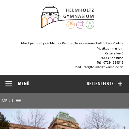
Zum
Inhalt
Helmho
springen
Gymna
Karls
Gymnasium – naturwissenschaftlicher Zug, sprachlicher Zug,
Musikzug
Musikprofil - Sprachliches Profil - Naturwissenschaftliches Profil -
Musikgymnasium
Kaiserallee 6
76133 Karlsruhe
Tel.: 0721-1334518
Mail: info@helmholtz-karlsruhe.de
MENÜ
SEITENLEISTE
MENU