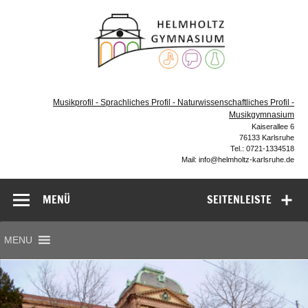
Zum
Helmho
Inhalt
springen
Gymna
Karls
Gymnasium – naturwissenschaftlicher Zug, sprachlicher
Zug, Musikzug
Musikprofil - Sprachliches Profil - Naturwissenschaftliches Profil -
Musikgymnasium
Kaiserallee 6
76133 Karlsruhe
Tel.: 0721-1334518
Mail: info@helmholtz-karlsruhe.de
MENÜ
SEITENLEISTE
MENU