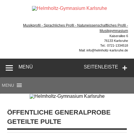
Zum
Inhalt
Hel
springen
Gymnasium – naturwissenschaftlicher Zug, sprachlicher
Gym
Zug, Musikzug
Musikprofil - Sprachliches Profil - Naturwissenschaftliches Profil -
Ka
Musikgymnasium
Kaiserallee 6
76133 Karlsruhe
Tel.: 0721-1334518
Mail: info@helmholtz-karlsruhe.de
MENÜ
SEITENLEISTE
MENU
ÖFFENTLICHE GENERALPROBE
GETEILTE PULTE