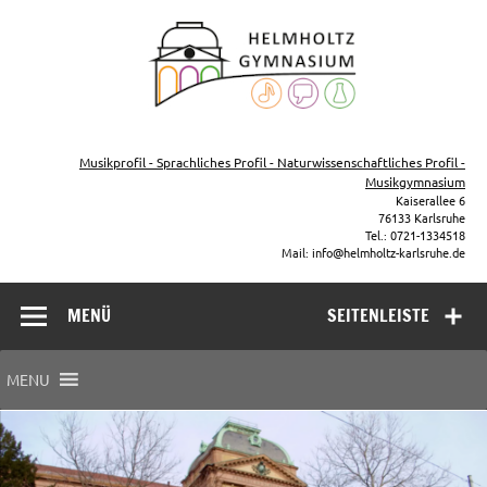
Zum
Inhalt
Helmho
springen
Gymna
Karls
Gymnasium – naturwissenschaftlicher Zug, sprachlicher Zug,
Musikzug
Musikprofil - Sprachliches Profil - Naturwissenschaftliches Profil -
Musikgymnasium
Kaiserallee 6
76133 Karlsruhe
Tel.: 0721-1334518
Mail: info@helmholtz-karlsruhe.de
MENÜ
SEITENLEISTE
MENU