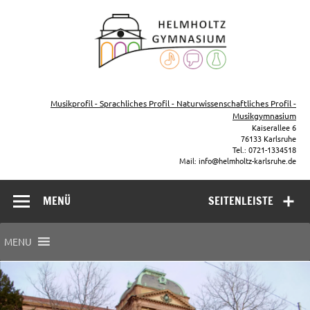
Zum
Inhalt
Helmho
springen
Gymna
Karls
Gymnasium – naturwissenschaftlicher Zug, sprachlicher Zug,
Musikzug
Musikprofil - Sprachliches Profil - Naturwissenschaftliches Profil -
Musikgymnasium
Kaiserallee 6
76133 Karlsruhe
Tel.: 0721-1334518
Mail: info@helmholtz-karlsruhe.de
MENÜ
SEITENLEISTE
MENU