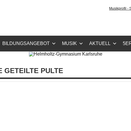
holtz-Gymnasium Karls
Musikprofil -
cher Zug, Musikzug
BILDUNGSANGEBOT
MUSIK
AKTUELL
5ER
 GETEILTE PULTE