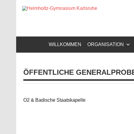
Zum
Inhalt
Helm
springen
Gymnasium – naturwissenschaftlicher Zug, sprachli
WILLKOMMEN
ORGANISATION
ÖFFENTLICHE GENERALPROBE
O2 & Badische Staatskapelle