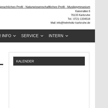
ruhe
 Sprachliches Profil - Naturwissenschaftliches Profil - Musikgymnasium
Kaiserallee 6
76133 Karlsruhe
Tel.: 0721-1334518
Mail: info@helmholtz-karlsruhe.de
 INFO
SERVICE
INTERN
KALENDER