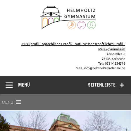
Zum
Inhalt
Helmho
springen
Gymna
Karls
Gymnasium – naturwissenschaftlicher Zug, sprachlicher Zug,
Musikzug
Musikprofil - Sprachliches Profil - Naturwissenschaftliches Profil -
Musikgymnasium
Kaiserallee 6
76133 Karlsruhe
Tel.: 0721-1334518
Mail: info@helmholtz-karlsruhe.de
MENÜ
SEITENLEISTE
MENU