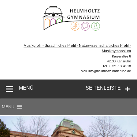
Zum
Inhalt
Helmh
springen
Gymn
Karl
Gymnasium – naturwissenschaftlicher Zug, sprachlicher
Zug, Musikzug
Musikprofil - Sprachliches Profil - Naturwissenschaftliches Profil -
Musikgymnasium
Kaiserallee 6
76133 Karlsruhe
Tel.: 0721-1334518
Mail: info@helmholtz-karlsruhe.de
MENÜ
SEITENLEISTE
MENU