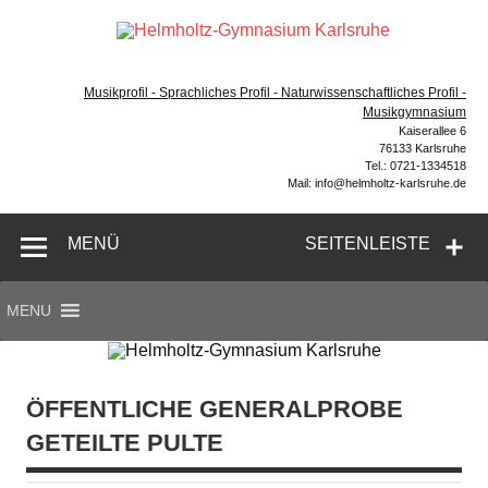
Zum
Inhalt
Hel
springen
Gymnasium – naturwissenschaftlicher Zug, sprachlicher
Gym
Zug, Musikzug
Musikprofil - Sprachliches Profil - Naturwissenschaftliches Profil -
Ka
Musikgymnasium
Kaiserallee 6
76133 Karlsruhe
Tel.: 0721-1334518
Mail: info@helmholtz-karlsruhe.de
MENÜ
SEITENLEISTE
MENU
ÖFFENTLICHE GENERALPROBE
GETEILTE PULTE