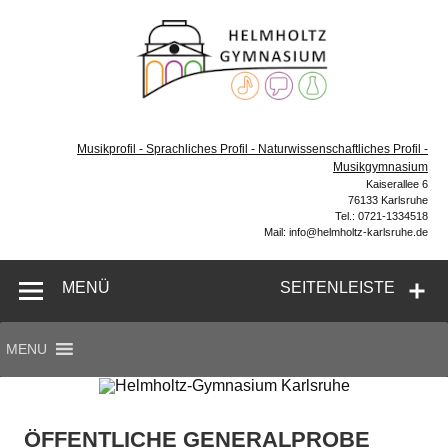
Zum
Inhalt
Helmh
springen
Gymn
Karl
Gymnasium – naturwissenschaftlicher Zug, sprachlicher
Zug, Musikzug
Musikprofil - Sprachliches Profil - Naturwissenschaftliches Profil -
Musikgymnasium
Kaiserallee 6
76133 Karlsruhe
Tel.: 0721-1334518
Mail: info@helmholtz-karlsruhe.de
MENÜ
SEITENLEISTE
MENU
ÖFFENTLICHE GENERALPROBE