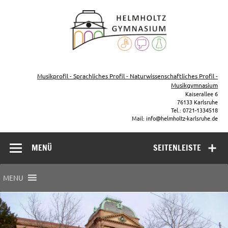
Zum
Inhalt
Helmho
springen
Gymna
Karls
Gymnasium – naturwissenschaftlicher Zug, sprachlicher Zug,
Musikzug
Musikprofil - Sprachliches Profil - Naturwissenschaftliches Profil -
Musikgymnasium
Kaiserallee 6
76133 Karlsruhe
Tel.: 0721-1334518
Mail: info@helmholtz-karlsruhe.de
MENÜ
SEITENLEISTE
MENU