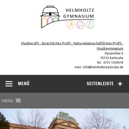
Zum
Inhalt
Helmho
springen
Gymna
Karls
Gymnasium – naturwissenschaftlicher Zug, sprachlicher Zug,
Musikzug
Musikprofil - Sprachliches Profil - Naturwissenschaftliches Profil -
Musikgymnasium
Kaiserallee 6
76133 Karlsruhe
Tel.: 0721-1334518
Mail: info@helmholtz-karlsruhe.de
MENÜ
SEITENLEISTE
MENU