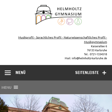
Zum
Inhalt
Helmho
springen
Gymna
Karls
Gymnasium – naturwissenschaftlicher Zug, sprachlicher Zug,
Musikzug
Musikprofil - Sprachliches Profil - Naturwissenschaftliches Profil -
Musikgymnasium
Kaiserallee 6
76133 Karlsruhe
Tel.: 0721-1334518
Mail: info@helmholtz-karlsruhe.de
MENÜ
SEITENLEISTE
MENU