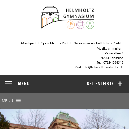
Zum
Inhalt
Helmho
springen
Gymna
Karls
Gymnasium – naturwissenschaftlicher Zug, sprachlicher Zug,
Musikzug
Musikprofil - Sprachliches Profil - Naturwissenschaftliches Profil -
Musikgymnasium
Kaiserallee 6
76133 Karlsruhe
Tel.: 0721-1334518
Mail: info@helmholtz-karlsruhe.de
MENÜ
SEITENLEISTE
MENU