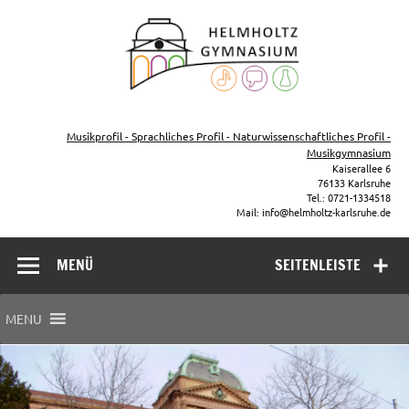
Zum
Inhalt
Helmho
springen
Gymna
Karls
Gymnasium – naturwissenschaftlicher Zug, sprachlicher Zug,
Musikzug
Musikprofil - Sprachliches Profil - Naturwissenschaftliches Profil -
Musikgymnasium
Kaiserallee 6
76133 Karlsruhe
Tel.: 0721-1334518
Mail: info@helmholtz-karlsruhe.de
MENÜ
SEITENLEISTE
MENU