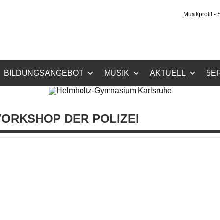
holtz-Gymnasium Karls
Musikprofil -
cher Zug, Musikzug
BILDUNGSANGEBOT
MUSIK
AKTUELL
5ER
WORKSHOP DER POLIZEI