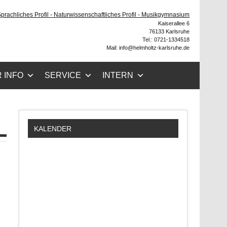
ruhe
 Sprachliches Profil - Naturwissenschaftliches Profil - Musikgymnasium
Kaiserallee 6
76133 Karlsruhe
Tel.: 0721-1334518
Mail: info@helmholtz-karlsruhe.de
 INFO
SERVICE
INTERN
KALENDER