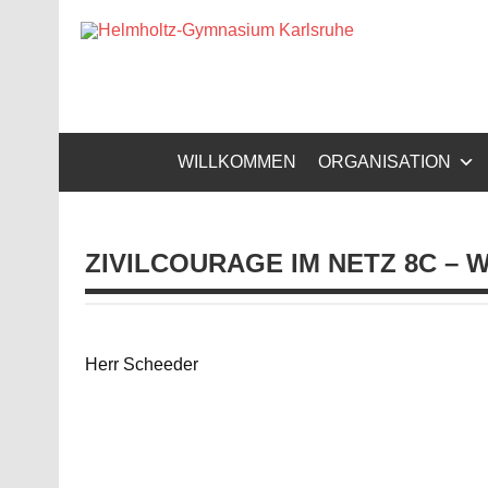
Zum
Inhalt
Helm
springen
Gymnasium – naturwissenschaftlicher Zug, sprachli
WILLKOMMEN
ORGANISATION
ZIVILCOURAGE IM NETZ 8C – 
Herr Scheeder