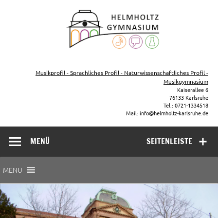
Zum
Inhalt
Helmho
springen
Gymna
Karls
Gymnasium – naturwissenschaftlicher Zug, sprachlicher Zug,
Musikzug
Musikprofil - Sprachliches Profil - Naturwissenschaftliches Profil -
Musikgymnasium
Kaiserallee 6
76133 Karlsruhe
Tel.: 0721-1334518
Mail: info@helmholtz-karlsruhe.de
MENÜ
SEITENLEISTE
MENU