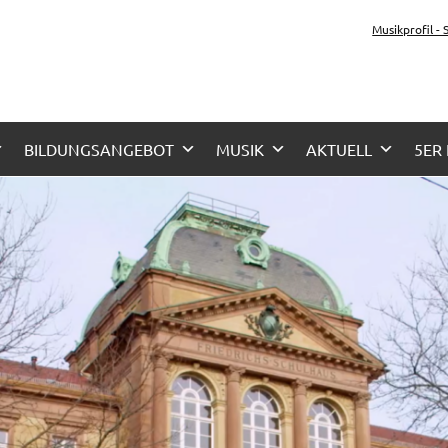
z-Gymnasium Karlsruhe
Musikprofil -
her Zug, Musikzug
BILDUNGSANGEBOT
MUSIK
AKTUELL
5ER