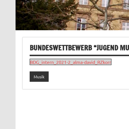
BUNDESWETTBEWERB “JUGEND MUS
BDG_intern_2021-2_alma-david_RZkorr
Musik