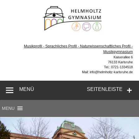
Helmh
Gymn
Karl
Gymnasium – naturwissenschaftlicher Zug, sprachlicher
Zug, Musikzug
Musikprofil - Sprachliches Profil - Naturwissenschaftliches Profil -
Musikgymnasium
Kaiserallee 6
76133 Karlsruhe
Tel.: 0721-1334518
Mail: info@helmholtz-karlsruhe.de
MENÜ
SEITENLEISTE
MENU