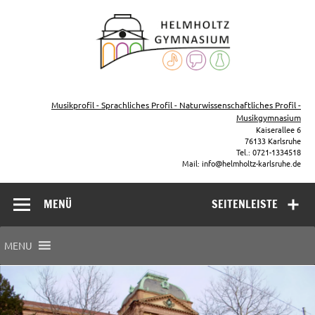
Zum
Inhalt
Helmho
springen
Gymna
Karls
Gymnasium – naturwissenschaftlicher Zug, sprachlicher Zug,
Musikzug
Musikprofil - Sprachliches Profil - Naturwissenschaftliches Profil -
Musikgymnasium
Kaiserallee 6
76133 Karlsruhe
Tel.: 0721-1334518
Mail: info@helmholtz-karlsruhe.de
MENÜ
SEITENLEISTE
MENU