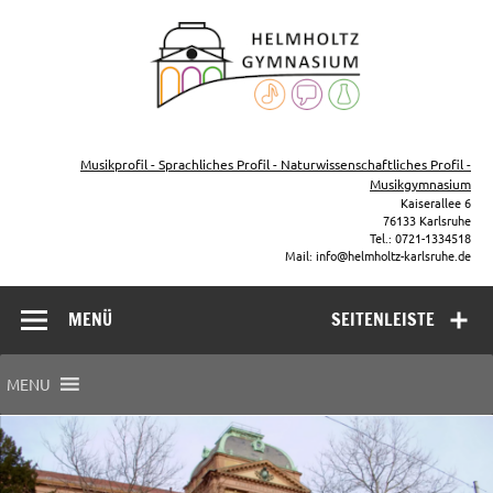
Zum
Inhalt
Helmho
springen
Gymna
Karls
Gymnasium – naturwissenschaftlicher Zug, sprachlicher Zug,
Musikzug
Musikprofil - Sprachliches Profil - Naturwissenschaftliches Profil -
Musikgymnasium
Kaiserallee 6
76133 Karlsruhe
Tel.: 0721-1334518
Mail: info@helmholtz-karlsruhe.de
MENÜ
SEITENLEISTE
MENU